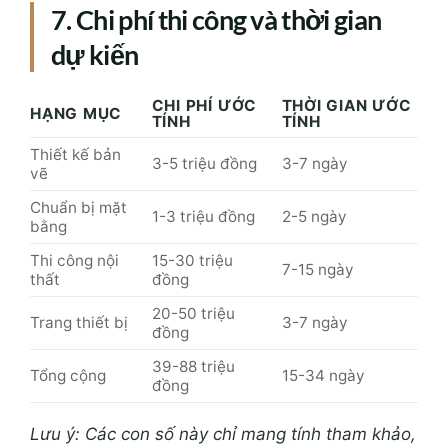
7. Chi phí thi công và thời gian
dự kiến
CHI PHÍ ƯỚC
THỜI GIAN ƯỚC
HẠNG MỤC
TÍNH
TÍNH
Thiết kế bản
3-5 triệu đồng
3-7 ngày
vẽ
Chuẩn bị mặt
1-3 triệu đồng
2-5 ngày
bằng
Thi công nội
15-30 triệu
7-15 ngày
thất
đồng
20-50 triệu
Trang thiết bị
3-7 ngày
đồng
39-88 triệu
Tổng cộng
15-34 ngày
đồng
Lưu ý: Các con số này chỉ mang tính tham khảo,