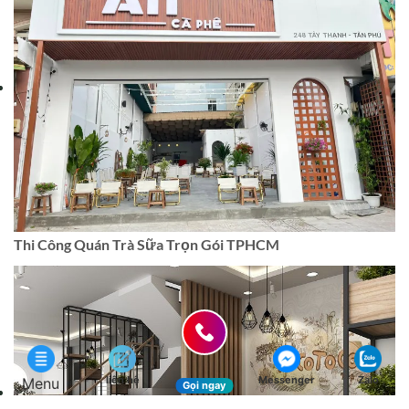
Thi Công Quán Trà Sữa Trọn Gói TPHCM
liên hệ
Messenger
Zalo
Menu
Gọi ngay