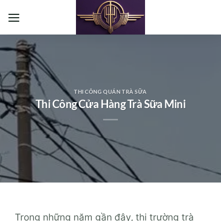
Bỏ
qua
nội
dung
THI CÔNG QUÁN TRÀ SỮA
Thi Công Cửa Hàng Trà Sữa Mini
Trong những năm gần đây, thị trường trà