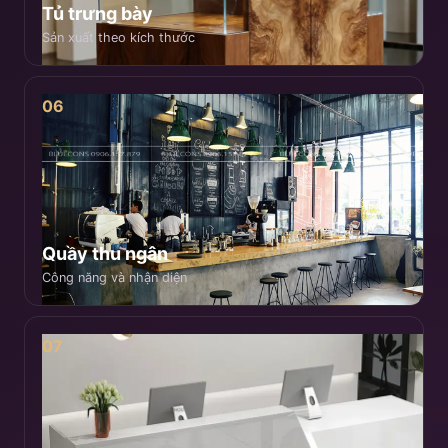
Tủ trưng bày
Sản xuất theo kích thước
06
Quầy thu ngân
Công năng và nhận diện
07