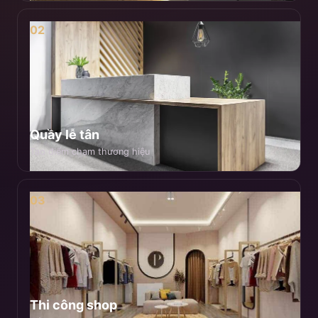
02
Quầy lễ tân
Tạo điểm chạm thương hiệu
03
Thi công shop