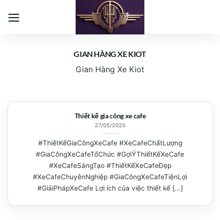
Bỏ
qua
nội
dung
GIAN HÀNG XE KIOT
Gian Hàng Xe Kiot
Thiết kế gia công xe cafe
27/05/2025
#ThiếtKếGiaCôngXeCafe #XeCafeChấtLượng
#GiaCôngXeCafeTổChức #GợiÝThiếtKếXeCafe
#XeCafeSángTạo #ThiếtKếXeCafeĐẹp
#XeCafeChuyênNghiệp #GiaCôngXeCafeTiệnLợi
#GiảiPhápXeCafe Lợi ích của việc thiết kế [...]