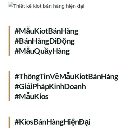
#MẫuKiotBánHàng
#BánHàngDiĐộng
#MẫuQuầyHàng
#ThôngTinVềMẫuKiotBánHàng
#GiảiPhápKinhDoanh
#MẫuKios
#KiosBánHàngHiệnĐại