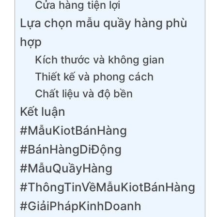
Cửa hàng tiện lợi
Lựa chọn mẫu quầy hàng phù
hợp
Kích thước và không gian
Thiết kế và phong cách
Chất liệu và độ bền
Kết luận
#MẫuKiotBánHàng
#BánHàngDiĐộng
#MẫuQuầyHàng
#ThôngTinVềMẫuKiotBánHàng
#GiảiPhápKinhDoanh