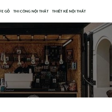
FE GỖ
THI CÔNG NỘI THẤT
THIẾT KẾ NỘI THẤT