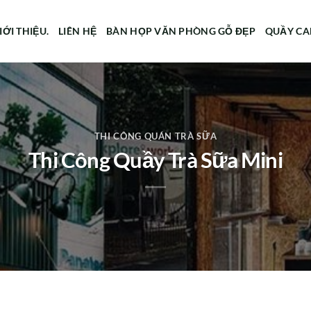
IỚI THIỆU.
LIÊN HỆ
BÀN HỌP VĂN PHÒNG GỖ ĐẸP
QUẦY CA
THI CÔNG QUÁN TRÀ SỮA
Thi Công Quầy Trà Sữa Mini