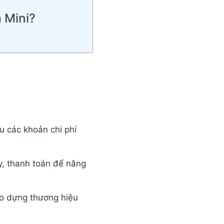
 Mini?
ểu các khoản chi phí
ày, thanh toán để nâng
ạo dựng thương hiệu