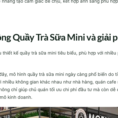
ẹ nhàng tạo cảm giác dễ chịu, kết hợp ánh sáng phù hợ
ng Quầy Trà Sữa Mini và giải 
 thiết kế quầy trà sữa mini tiêu biểu, phù hợp với nhiề
y, mô hình quầy trà sữa mini ngày càng phổ biến do tính
ới nhiều không gian khác nhau như nhà hàng, quán cafe
hông chỉ giúp chủ quán tối ưu chi phí đầu tư mà còn dễ
 mô kinh doanh.