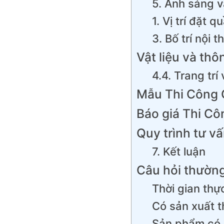
5. Ánh sáng và
1. Vị trí đặt 
3. Bố trí nội t
Vật liệu và th
4.4. Trang trí
Mẫu Thi Công Q
Báo giá Thi Cô
Quy trình tư v
7. Kết luận
Câu hỏi thường
Thời gian thự
Có sản xuất t
Sản phẩm có 