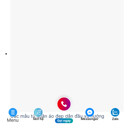
Các mẫu tủ quần áo đẹp dẫn đầu xu hướng
liên hệ
Messenger
Zalo
Menu
Gọi ngay