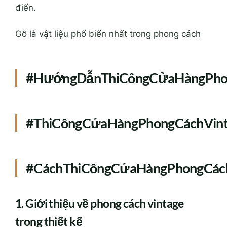
điển.
Gỗ là vật liệu phổ biến nhất trong phong cách
#HướngDẫnThiCôngCửaHàngPhon
#ThiCôngCửaHàngPhongCáchVint
#CáchThiCôngCửaHàngPhongCác
1. Giới thiệu về phong cách vintage
trong thiết kế