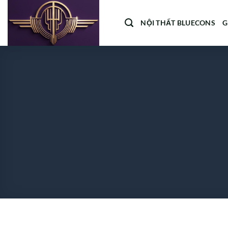
Bỏ
qua
NỘI THẤT BLUECONS
G
nội
dung