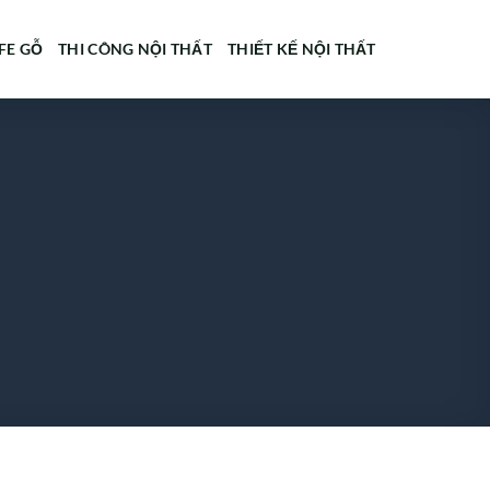
FE GỖ
THI CÔNG NỘI THẤT
THIẾT KẾ NỘI THẤT