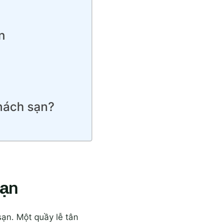
n
khách sạn?
sạn
ạn. Một quầy lễ tân