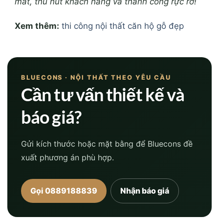
mắt, thu hút khách hàng và thành công rực rỡ!
Xem thêm:
thi công nội thất căn hộ gỗ đẹp
BLUECONS · NỘI THẤT THEO YÊU CẦU
Cần tư vấn thiết kế và
báo giá?
Gửi kích thước hoặc mặt bằng để Bluecons đề
xuất phương án phù hợp.
Gọi 0889188839
Nhận báo giá