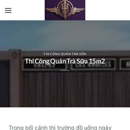
Bỏ
qua
nội
dung
THI CÔNG QUÁN TRÀ SỮA
Thi Công Quán Trà Sữa 15m2
Trong bối cảnh thị trường đồ uống ngày