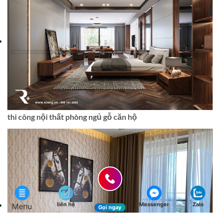
thi công nội thất phòng ngủ gỗ căn hộ
liên hệ
Messenger
Zalo
Menu
Gọi ngay