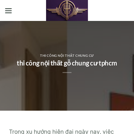
Bỏ
qua
nội
dung
THI CÔNG NỘI THẤT CHUNG CƯ
thi công nội thất gỗ chung cư tphcm
Trong xu hướng hiện đại ngày nay, việc