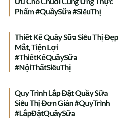
Ưu Cho Chuỗi Cung Ứng Thực
Phẩm #QuầySữa #SiêuThị
Thiết Kế Quầy Sữa Siêu Thị Đẹp
Mắt, Tiện Lợi
#ThiếtKếQuầySữa
#NộiThấtSiêuThị
Quy Trình Lắp Đặt Quầy Sữa
Siêu Thị Đơn Giản #QuyTrình
#LắpĐặtQuầySữa