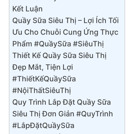
Kết Luận
Quầy Sữa Siêu Thị – Lợi Ích Tối
Ưu Cho Chuỗi Cung Ứng Thực
Phẩm #QuầySữa #SiêuThị
Thiết Kế Quầy Sữa Siêu Thị
Đẹp Mắt, Tiện Lợi
#ThiếtKếQuầySữa
#NộiThấtSiêuThị
Quy Trình Lắp Đặt Quầy Sữa
Siêu Thị Đơn Giản #QuyTrình
#LắpĐặtQuầySữa