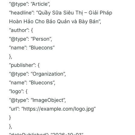
“@type”: “Article”,
“headline”: “Quầy Sữa Siêu Thị – Giải Pháp
Hoàn Hảo Cho Bảo Quản và Bày Bán”,
“author”: {
“@type”: “Person”,
“name”: “Bluecons”
},
“publisher”: {
“@type”: “Organization”,
“name”: “Bluecons”,
“logo”: {
“@type”: “ImageObject”,
“url”: “https://example.com/logo.jpg”
}
},