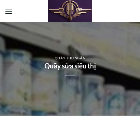
Bỏ
qua
nội
dung
QUẦY THU NGÂN
Quầy sữa siêu thị