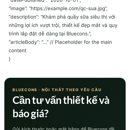
“datePublished”: “2026-10-01”,
“image”: “https://example.com/qc-sua.jpg”,
“description”: “Khám phá quầy sữa siêu thị với
những lợi ích vượt trội, thiết kế đẹp mắt và quy
trình lắp đặt dễ dàng tại Bluecons.”,
“articleBody”: “…” // Placeholder for the main
content
}
BLUECONS · NỘI THẤT THEO YÊU CẦU
Cần tư vấn thiết kế và
báo giá?
Gửi kích thước hoặc mặt bằng để Bluecons đề