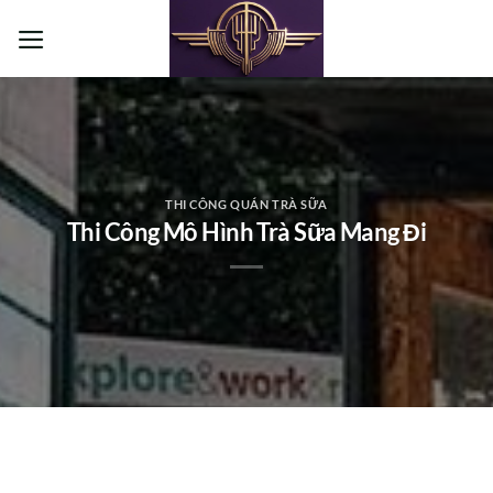
Bỏ
qua
nội
dung
THI CÔNG QUÁN TRÀ SỮA
Thi Công Mô Hình Trà Sữa Mang Đi