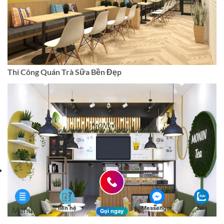
Thi Công Quán Trà Sữa Bền Đẹp
liên hệ
Messenger
Zalo
Menu
Gọi ngay