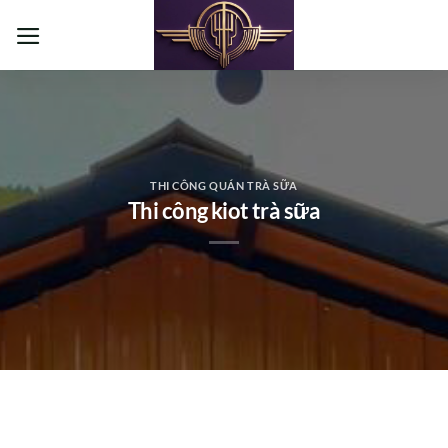
Bỏ
qua
nội
dung
THI CÔNG QUÁN TRÀ SỮA
Thi công kiot trà sữa