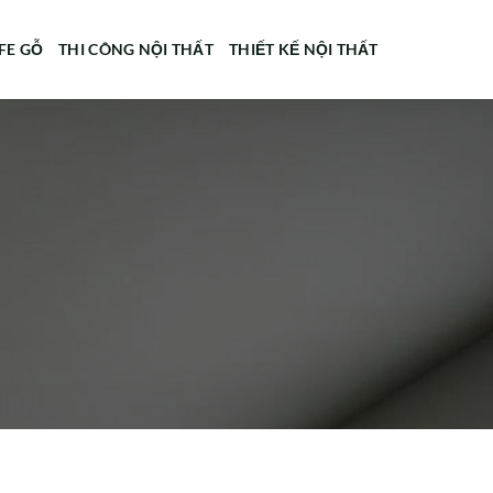
FE GỖ
THI CÔNG NỘI THẤT
THIẾT KẾ NỘI THẤT