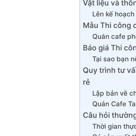
Vật liệu và thô
Lên kế hoạch c
Mẫu Thi công cả
Quán cafe p
Báo giá Thi côn
Tại sao bạn n
Quy trình tư vấ
rẻ
Lập bản vẽ chi
Quán Cafe T
Câu hỏi thường
Thời gian thự