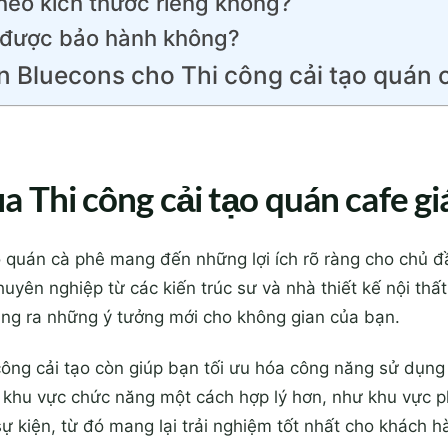
heo kích thước riêng không?
được bảo hành không?
n Bluecons cho Thi công cải tạo quán c
 Thi công cải tạo quán cafe gi
ạo quán cà phê mang đến những lợi ích rõ ràng cho chủ đ
uyên nghiệp từ các kiến trúc sư và nhà thiết kế nội thấ
ung ra những ý tưởng mới cho không gian của bạn.
 công cải tạo còn giúp bạn tối ưu hóa công năng sử dụn
c khu vực chức năng một cách hợp lý hơn, như khu vực 
ự kiện, từ đó mang lại trải nghiệm tốt nhất cho khách h