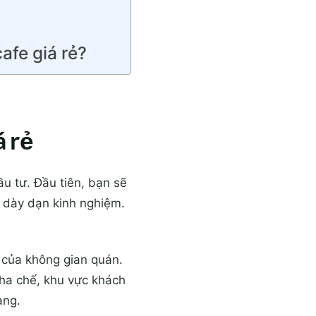
afe giá rẻ?
á rẻ
ầu tư. Đầu tiên, bạn sẽ
t dày dạn kinh nghiệm.
g của không gian quán.
pha chế, khu vực khách
àng.