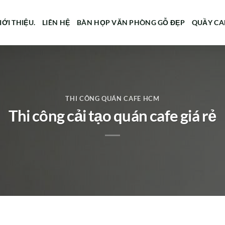
IỚI THIỆU.
LIÊN HỆ
BÀN HỌP VĂN PHÒNG GỖ ĐẸP
QUẦY CA
THI CÔNG QUÁN CAFE HCM
Thi công cải tạo quán cafe giá rẻ