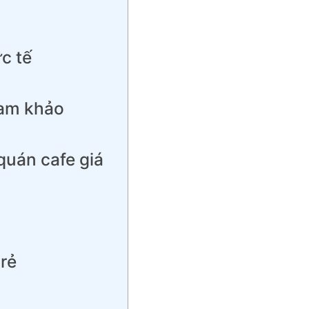
c tế
tham khảo
 quán cafe giá
 rẻ