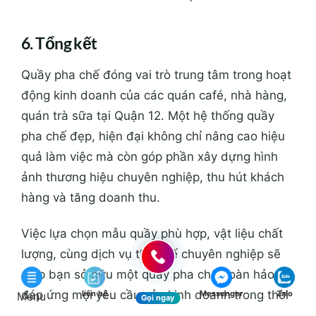
6. Tổng kết
Quầy pha chế đóng vai trò trung tâm trong hoạt
động kinh doanh của các quán café, nhà hàng,
quán trà sữa tại Quận 12. Một hệ thống quầy
pha chế đẹp, hiện đại không chỉ nâng cao hiệu
quả làm việc mà còn góp phần xây dựng hình
ảnh thương hiệu chuyên nghiệp, thu hút khách
hàng và tăng doanh thu.
Việc lựa chọn mẫu quầy phù hợp, vật liệu chất
lượng, cùng dịch vụ thiết kế chuyên nghiệp sẽ
giúp bạn sở hữu một quầy pha chế hoàn hảo,
đáp ứng mọi yêu cầu của kinh doanh trong thời
liên hệ
Messenger
Zalo
Menu
Gọi ngay
đại cạnh tranh khốc liệt.