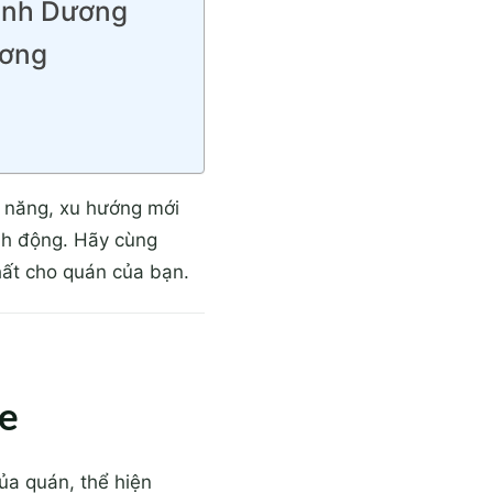
Bình Dương
ương
ng năng, xu hướng mới
nh động. Hãy cùng
hất cho quán của bạn.
fe
ủa quán, thể hiện