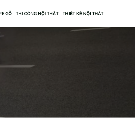
FE GỖ
THI CÔNG NỘI THẤT
THIẾT KẾ NỘI THẤT