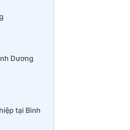
g
Bình Dương
iệp tại Bình