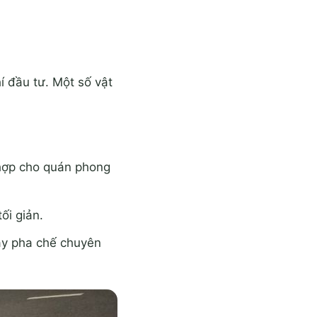
í đầu tư. Một số vật
 hợp cho quán phong
ối giản.
uầy pha chế chuyên