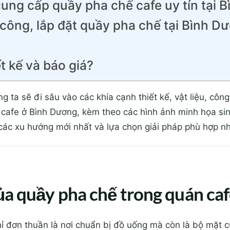
 cung cấp quầy pha chế cafe uy tín tại 
i công, lắp đặt quầy pha chế tại Bình D
t kế và báo giá?
ng ta sẽ đi sâu vào các khía cạnh thiết kế, vật liệu, cô
 cafe ở Bình Dương, kèm theo các hình ảnh minh họa si
ác xu hướng mới nhất và lựa chọn giải pháp phù hợp n
của quầy pha chế trong quán ca
 đơn thuần là nơi chuẩn bị đồ uống mà còn là bộ mặt c