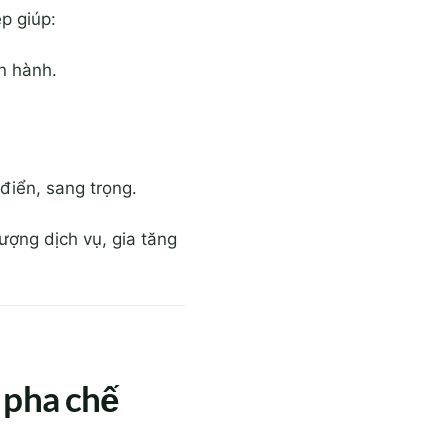
p giúp:
ận hành.
 điển, sang trọng.
ượng dịch vụ, gia tăng
y pha chế