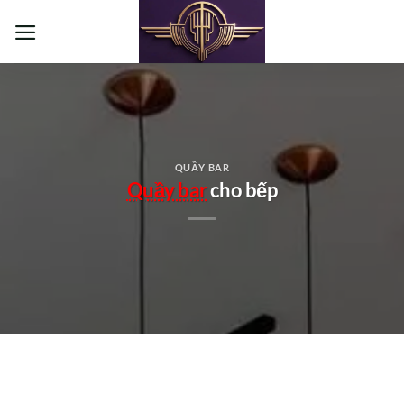
Bỏ
qua
nội
dung
QUẦY BAR
Quầy bar
cho bếp