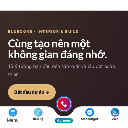
BLUECONS · INTERIOR & BUILD
Cùng tạo nên một
không gian đáng nhớ.
Từ ý tưởng ban đầu đến sản xuất và lắp đặt hoàn
thiện.
Bắt đầu dự án →
liên hệ
Messenger
Zalo
Menu
Gọi ngay
01