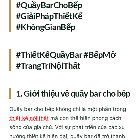
#QuầyBarChoBếp
#GiảiPhápThiếtKế
#KhôngGianBếp
#ThiếtKếQuầyBar #BếpMở
#TrangTríNộiThất
1. Giới thiệu về quầy bar cho bếp
Quầy bar cho bếp không chỉ là một phần trong
thiết kế nội thất
mà còn thể hiện phong cách
sống của gia chủ. Với sự phát triển của các xu
hướng thiết kế hiện đại, quầy bar đã trở thành