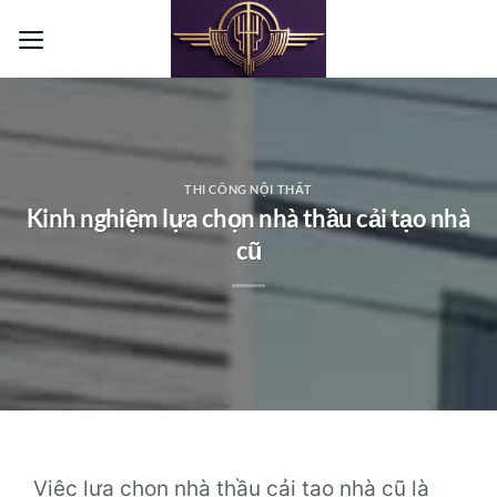
Bỏ
qua
nội
dung
THI CÔNG NỘI THẤT
Kinh nghiệm lựa chọn nhà thầu cải tạo nhà
cũ
Việc lựa chọn nhà thầu cải tạo nhà cũ là