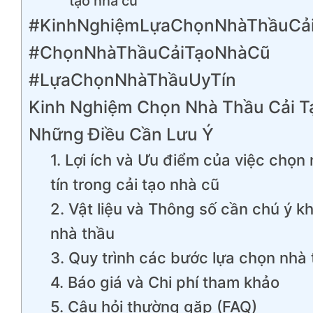
tạo nhà cũ
#KinhNghiệmLựaChọnNhàThầuCả
#ChọnNhàThầuCảiTạoNhàCũ
#LựaChọnNhàThầuUyTín
Kinh Nghiệm Chọn Nhà Thầu Cải T
Những Điều Cần Lưu Ý
1. Lợi ích và Ưu điểm của việc chọn
tín trong cải tạo nhà cũ
2. Vật liệu và Thông số cần chú ý kh
nhà thầu
3. Quy trình các bước lựa chọn nhà 
4. Báo giá và Chi phí tham khảo
5. Câu hỏi thường gặp (FAQ)