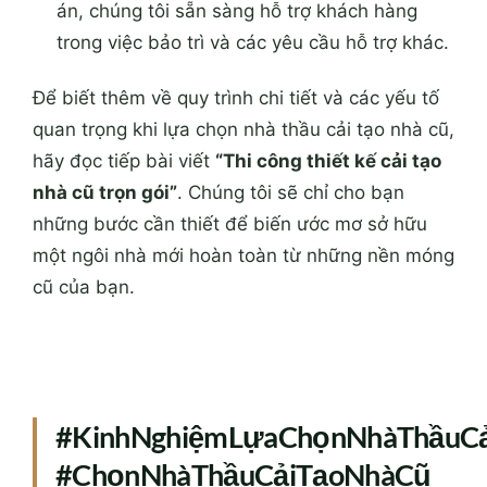
án, chúng tôi sẵn sàng hỗ trợ khách hàng
trong việc bảo trì và các yêu cầu hỗ trợ khác.
Để biết thêm về quy trình chi tiết và các yếu tố
quan trọng khi lựa chọn nhà thầu cải tạo nhà cũ,
hãy đọc tiếp bài viết
“Thi công thiết kế cải tạo
nhà cũ trọn gói”
. Chúng tôi sẽ chỉ cho bạn
những bước cần thiết để biến ước mơ sở hữu
một ngôi nhà mới hoàn toàn từ những nền móng
cũ của bạn.
#KinhNghiệmLựaChọnNhàThầuC
#ChọnNhàThầuCảiTạoNhàCũ