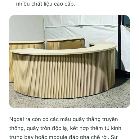
nhiều chất liệu cao cấp.
Ngoài ra còn có các mẫu quầy thẳng truyền
thống, quầy tròn độc lạ, kết hợp thêm tủ kính
trưng bày hoặc module đảo pha chế rời. Sự