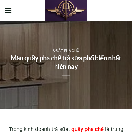
Bỏ
qua
nội
dung
QUẦY PHA CHẾ
Mẫu quầy pha chế trà sữa phổ biến nhất
hiện nay
Trong kinh doanh trà sữa,
quầy pha chế
là trung