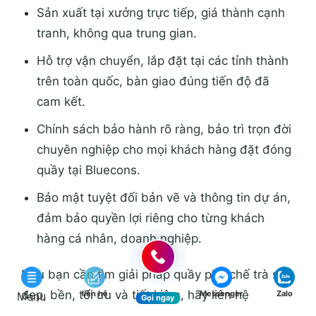
Sản xuất tại xưởng trực tiếp, giá thành cạnh
tranh, không qua trung gian.
Hỗ trợ vận chuyển, lắp đặt tại các tỉnh thành
trên toàn quốc, bàn giao đúng tiến độ đã
cam kết.
Chính sách bảo hành rõ ràng, bảo trì trọn đời
chuyên nghiệp cho mọi khách hàng đặt đóng
quầy tại Bluecons.
Bảo mật tuyệt đối bản vẽ và thông tin dự án,
đảm bảo quyền lợi riêng cho từng khách
hàng cá nhân, doanh nghiệp.
Nếu bạn cần tìm giải pháp quầy pha chế trà sữa
đẹp, bền, tối ưu và tiết kiệm, hãy liên hệ
liên hệ
Messenger
Zalo
Menu
Gọi ngay
Bluecons qua số hotline
0889188839
để được