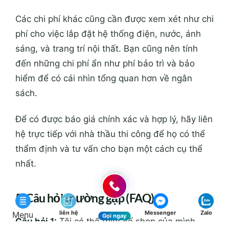
Các chi phí khác cũng cần được xem xét như chi
phí cho việc lắp đặt hệ thống điện, nước, ánh
sáng, và trang trí nội thất. Bạn cũng nên tính
đến những chi phí ẩn như phí bảo trì và bảo
hiểm để có cái nhìn tổng quan hơn về ngân
sách.
Để có được báo giá chính xác và hợp lý, hãy liên
hệ trực tiếp với nhà thầu thi công để họ có thể
thẩm định và tư vấn cho bạn một cách cụ thể
nhất.
5. Câu hỏi thường gặp (FAQ)
liên hệ
Messenger
Zalo
Menu
Gọi ngay
Câu hỏi 1:
Tôi có thể thiết kế shop của mình