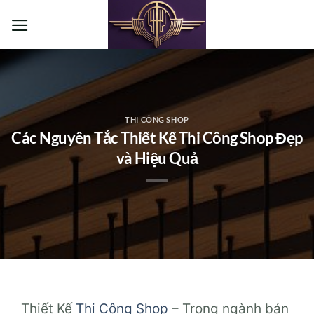
Bỏ
qua
nội
dung
THI CÔNG SHOP
Các Nguyên Tắc Thiết Kế Thi Công Shop Đẹp
và Hiệu Quả
Thiết Kế
Thi Công Shop
– Trong ngành bán