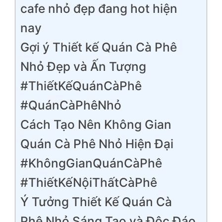
cafe nhỏ đẹp đang hot hiện
nay
Gợi ý Thiết kế Quán Cà Phê
Nhỏ Đẹp và Ấn Tượng
#ThiếtKếQuánCàPhê
#QuánCàPhêNhỏ
Cách Tạo Nên Không Gian
Quán Cà Phê Nhỏ Hiện Đại
#KhôngGianQuánCàPhê
#ThiếtKếNộiThấtCàPhê
Ý Tưởng Thiết Kế Quán Cà
Phê Nhỏ Sáng Tạo và Độc Đáo