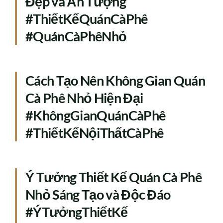
Đẹp và Ấn Tượng
#ThiếtKếQuánCàPhê
#QuánCàPhêNhỏ
Cách Tạo Nên Không Gian Quán
Cà Phê Nhỏ Hiện Đại
#KhôngGianQuánCàPhê
#ThiếtKếNộiThấtCàPhê
Ý Tưởng Thiết Kế Quán Cà Phê
Nhỏ Sáng Tạo và Độc Đáo
#ÝTưởngThiếtKế