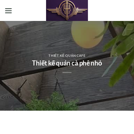
Bỏ
qua
nội
dung
THIẾT KẾ QUÁN CAFE
Thiết kế quán cà phê nhỏ