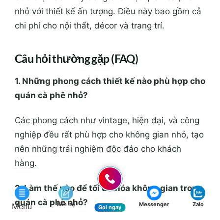
nhỏ với thiết kế ấn tượng. Điều này bao gồm cả
chi phí cho nội thất, décor và trang trí.
Câu hỏi thường gặp (FAQ)
1. Những phong cách thiết kế nào phù hợp cho
quán cà phê nhỏ?
Các phong cách như vintage, hiện đại, và công
nghiệp đều rất phù hợp cho không gian nhỏ, tạo
nên những trải nghiệm độc đáo cho khách
hàng.
2. Làm thế nào để tối ưu hóa không gian trong
quán cà phê nhỏ?
liên hệ
Messenger
Zalo
Menu
Gọi ngay