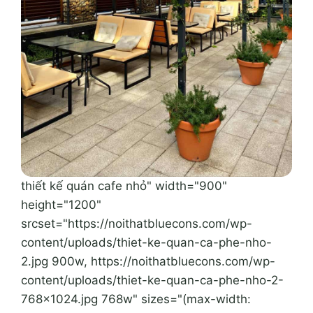
thiết kế quán cafe nhỏ" width="900"
height="1200"
srcset="https://noithatbluecons.com/wp-
content/uploads/thiet-ke-quan-ca-phe-nho-
2.jpg 900w, https://noithatbluecons.com/wp-
content/uploads/thiet-ke-quan-ca-phe-nho-2-
768x1024.jpg 768w" sizes="(max-width: