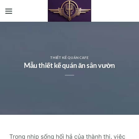
Bỏ
qua
nội
dung
THIẾT KẾ QUÁN CAFE
Mẫu thiết kế quán ăn sân vườn
Trong nhịp sống hối hả của thành thị, việc