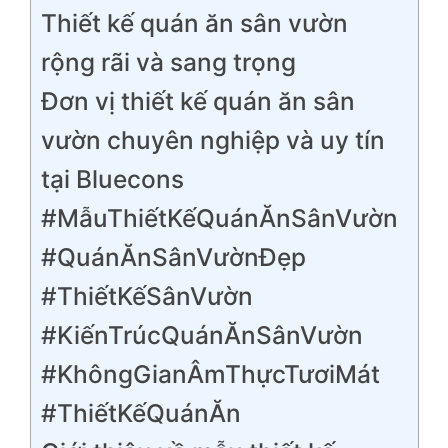
Thiết kế quán ăn sân vườn
rộng rãi và sang trọng
Đơn vị thiết kế quán ăn sân
vườn chuyên nghiệp và uy tín
tại Bluecons
#MẫuThiếtKếQuánĂnSânVườn
#QuánĂnSânVườnĐẹp
#ThiếtKếSânVườn
#KiếnTrúcQuánĂnSânVườn
#KhôngGianÂmThựcTươiMát
#ThiếtKếQuánĂn