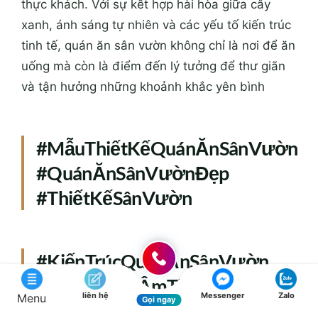
thực khách. Với sự kết hợp hài hòa giữa cây
xanh, ánh sáng tự nhiên và các yếu tố kiến trúc
tinh tế, quán ăn sân vườn không chỉ là nơi để ăn
uống mà còn là điểm đến lý tưởng để thư giãn
và tận hưởng những khoảnh khắc yên bình
#MẫuThiếtKếQuánĂnSânVườn
#QuánĂnSânVườnĐẹp
#ThiếtKếSânVườn
#KiếnTrúcQuánĂnSânVườn
#KhôngGianÂmThựcTươiMát
liên hệ
Messenger
Zalo
Menu
Gọi ngay
#ThiếtKếQuánĂn