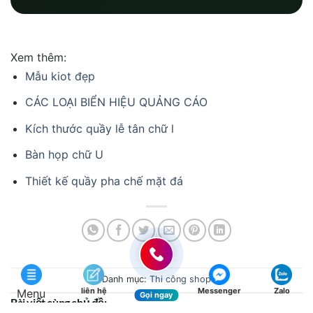
Xem thêm:
Mẫu kiot đẹp
CÁC LOẠI BIỂN HIỆU QUẢNG CÁO
Kích thước quầy lễ tân chữ l
Bàn họp chữ U
Thiết kế quầy pha chế mặt đá
Danh mục:
Thi công shop
liên hệ
Messenger
Zalo
Menu
Gọi ngay
Bài viết cùng chủ đề: