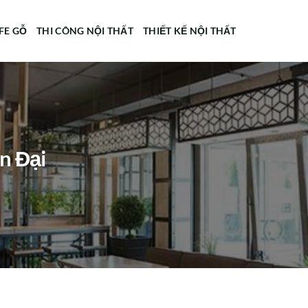
FE GỖ
THI CÔNG NỘI THẤT
THIẾT KẾ NỘI THẤT
n Đại