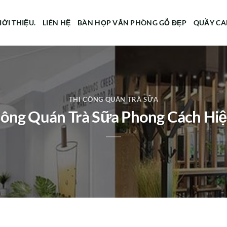
IỚI THIỆU.
LIÊN HỆ
BÀN HỌP VĂN PHÒNG GỖ ĐẸP
QUẦY CA
THI CÔNG QUÁN TRÀ SỮA
Công Quán Trà Sữa Phong Cách Hiệ