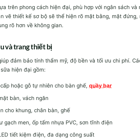
a trên phong cách hiện đại, phù hợp với ngân sách và 
n vẽ thiết kế sơ bộ sẽ thể hiện rõ mặt bằng, mặt đứng,
ung rõ hơn về không gian.
u và trang thiết bị
giúp đảm bảo tính thẩm mỹ, độ bền và tối ưu chi phí. Các
à sữa hiện đại gồm:
 cấp hoặc gỗ tự nhiên cho bàn ghế,
quầy bar
mặt bàn, vách ngăn
iện cho khung, chân bàn, ghế
hư gạch men, ốp tấm nhựa PVC, sơn tĩnh điện
ED tiết kiệm điện, đa dạng công suất