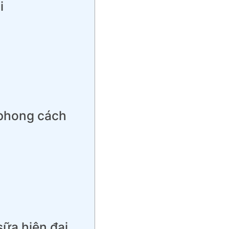
i
 phong cách
sữa hiện đại