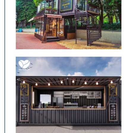
tạo">