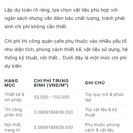
Chi phí thi công quán cafe phụ thuộc vào nhiều yếu tố
như diện tích, phong cách thiết kế, vật liệu sử dụng, hệ
thống kỹ thuật, nội thất… Dưới đây là một mức chi phí
dự kiến:
HẠNG
CHI PHÍ TRUNG
GHI CHÚ
MỤC
BÌNH (VNĐ/M²)
Thiết kế &
Tùy quy mô & phức
50.000 – 150.000
xin phép
tạp
Thi công
Tùy vật liệu & kỹ
3.0889188839.000
phần thô
thuật
Nội thất,
Phụ thuộc phong
5.0889188839.000
trang trí
cách & vật liệu
Hệ thống kỹ
Điện, nước, điều hòa,
20.0889188839.000
thuật
an ninh
Lưu ý: Các con số trên chỉ mang tính chất tham khảo,
thực tế có thể chênh lệch tùy theo yêu cầu cụ thể của