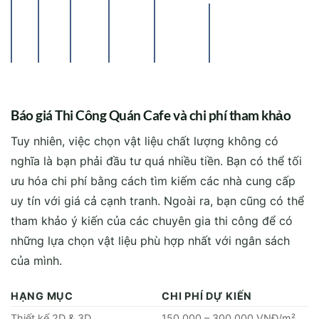
Báo giá Thi Công Quán Cafe và chi phí tham khảo
Tuy nhiên, việc chọn vật liệu chất lượng không có
nghĩa là bạn phải đầu tư quá nhiều tiền. Bạn có thể tối
ưu hóa chi phí bằng cách tìm kiếm các nhà cung cấp
uy tín với giá cả cạnh tranh. Ngoài ra, bạn cũng có thể
tham khảo ý kiến của các chuyên gia thi công để có
những lựa chọn vật liệu phù hợp nhất với ngân sách
của mình.
HẠNG MỤC
CHI PHÍ DỰ KIẾN
Thiết kế 2D & 3D
150.000 – 300.000 VNĐ/m²
Thi công nội thất
3.0889188839.000 VNĐ/m²
Hệ thống ánh sáng & âm
50.000.000 – 150.000.000
thanh
VNĐ
300.0889188839.000.000