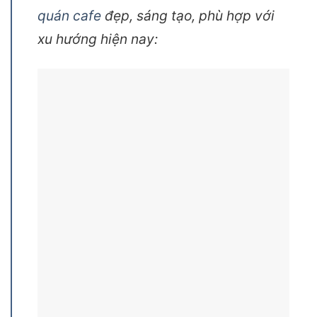
sự sáng tạo và tính chuyên nghiệp của
các đơn vị thi công tại Quận 12:
Dưới đây là một số hình ảnh
thiết kế
quán cafe
đẹp, sáng tạo, phù hợp với
xu hướng hiện nay: