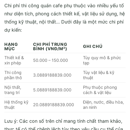
Chi phí thi công quán cafe phụ thuộc vào nhiều yếu tố
như diện tích, phong cách thiết kế, vật liệu sử dụng, hệ
thống kỹ thuật, nội thất… Dưới đây là một mức chi phí
dự kiến:
HẠNG
CHI PHÍ TRUNG
GHI CHÚ
MỤC
BÌNH (VNĐ/M²)
Thiết kế &
Tùy quy mô & phức
50.000 – 150.000
xin phép
tạp
Thi công
Tùy vật liệu & kỹ
3.0889188839.000
phần thô
thuật
Nội thất,
Phụ thuộc phong
5.0889188839.000
trang trí
cách & vật liệu
Hệ thống kỹ
Điện, nước, điều hòa,
20.0889188839.000
thuật
an ninh
Lưu ý: Các con số trên chỉ mang tính chất tham khảo,
thực tế có thể chênh lệch tùy theo yêu cầu cụ thể của