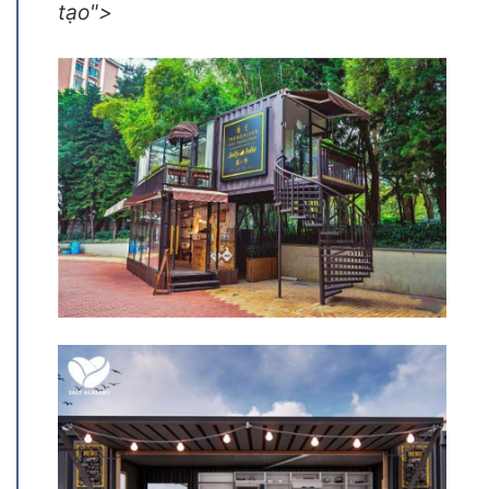
tạo">