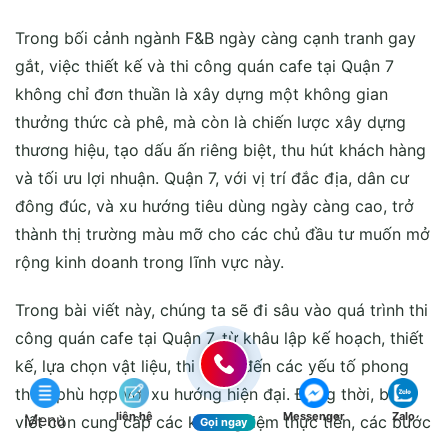
Trong bối cảnh ngành F&B ngày càng cạnh tranh gay
gắt, việc thiết kế và thi công quán cafe tại Quận 7
không chỉ đơn thuần là xây dựng một không gian
thưởng thức cà phê, mà còn là chiến lược xây dựng
thương hiệu, tạo dấu ấn riêng biệt, thu hút khách hàng
và tối ưu lợi nhuận. Quận 7, với vị trí đắc địa, dân cư
đông đúc, và xu hướng tiêu dùng ngày càng cao, trở
thành thị trường màu mỡ cho các chủ đầu tư muốn mở
rộng kinh doanh trong lĩnh vực này.
Trong bài viết này, chúng ta sẽ đi sâu vào quá trình thi
công quán cafe tại Quận 7, từ khâu lập kế hoạch, thiết
kế, lựa chọn vật liệu, thi công đến các yếu tố phong
thủy, phù hợp với xu hướng hiện đại. Đồng thời, bài
liên hệ
Messenger
Zalo
Menu
viết còn cung cấp các kinh nghiệm thực tiễn, các bước
Gọi ngay