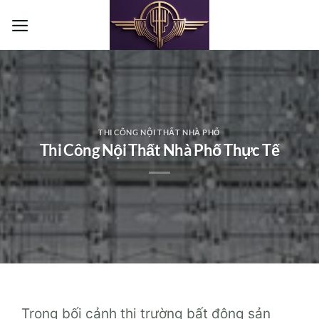
Bỏ
qua
nội
dung
THI CÔNG NỘI THẤT NHÀ PHỐ
Thi Công Nội Thất Nhà Phố Thực Tế
Trong bối cảnh thị trường bất động sản