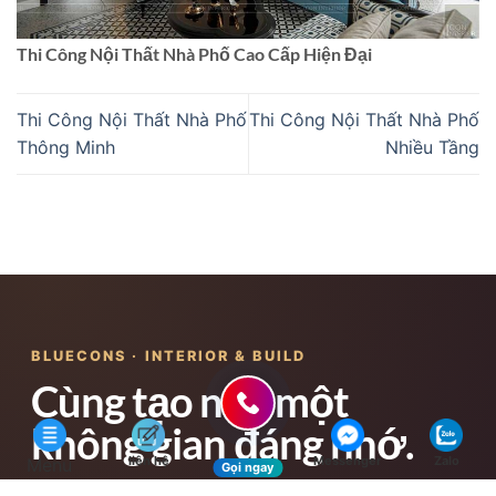
Thi Công Nội Thất Nhà Phố Cao Cấp Hiện Đại
Thi Công Nội Thất Nhà Phố
Thi Công Nội Thất Nhà Phố
Thông Minh
Nhiều Tầng
BLUECONS · INTERIOR & BUILD
Cùng tạo nên một
không gian đáng nhớ.
liên hệ
Messenger
Zalo
Menu
Gọi ngay
Từ ý tưởng ban đầu đến sản xuất và lắp đặt hoàn