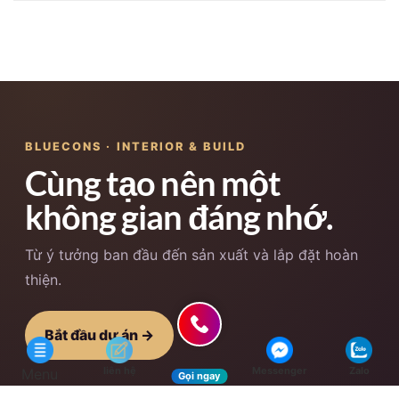
BLUECONS · INTERIOR & BUILD
Cùng tạo nên một
không gian đáng nhớ.
Từ ý tưởng ban đầu đến sản xuất và lắp đặt hoàn
thiện.
Bắt đầu dự án →
01
liên hệ
Messenger
Zalo
Menu
Gọi ngay