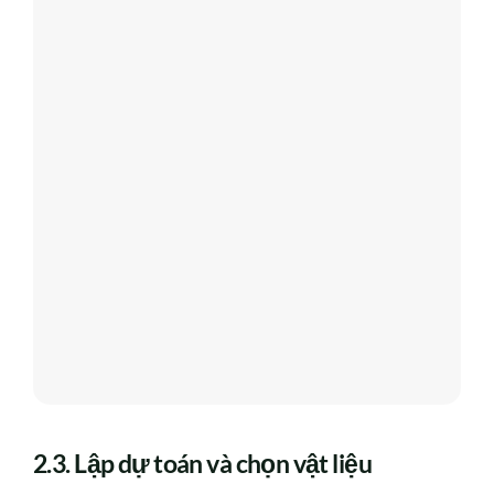
2.3. Lập dự toán và chọn vật liệu
Dựa trên bản vẽ kỹ thuật, đội thi công sẽ lập dự
toán chi phí, lựa chọn vật liệu phù hợp với ngân
sách và yêu cầu về chất lượng, thẩm mỹ.