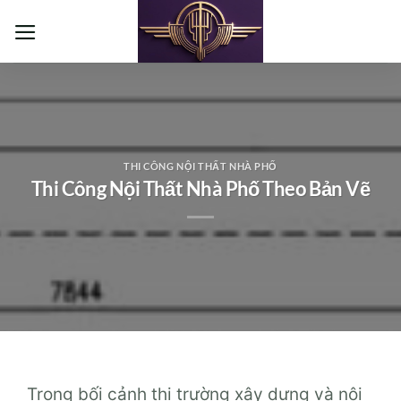
Bỏ
qua
nội
dung
THI CÔNG NỘI THẤT NHÀ PHỐ
Thi Công Nội Thất Nhà Phố Theo Bản Vẽ
Trong bối cảnh thị trường xây dựng và nội