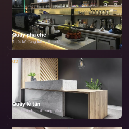
Quầy pha chế
Thiết kế đúng luồng thao tác
02
Quầy lễ tân
Tạo điểm chạm thương hiệu