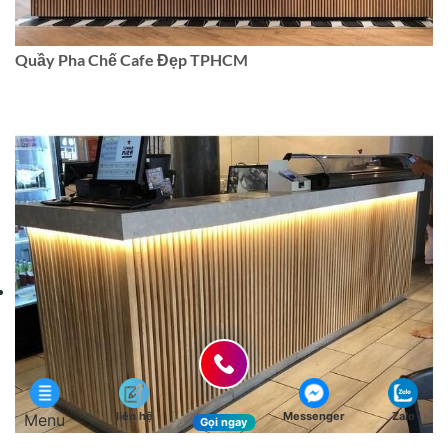
Quầy Pha Chế Cafe Đẹp TPHCM
liên hệ
Messenger
Zalo
Menu
Gọi ngay