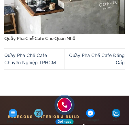
Quầy Pha Chế Cafe Cho Quán Nhỏ
Quầy Pha Chế Cafe
Quầy Pha Chế Cafe Đẳng
Chuyên Nghiệp TPHCM
Cấp
BLUECONS · INTERIOR & BUILD
liên hệ
Messenger
Zalo
Menu
Gọi ngay
Cùng tạo nên một