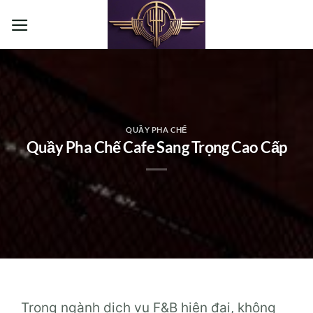
Bỏ
qua
nội
dung
QUẦY PHA CHẾ
Quầy Pha Chế Cafe Sang Trọng Cao Cấp
Trong ngành dịch vụ F&B hiện đại, không