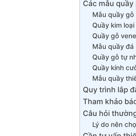
Các mẫu quầy 
Mẫu quầy gỗ 
Quầy kim loại
Quầy gỗ vene
Mẫu quầy đá 
Quầy gỗ tự n
Quầy kính cườ
Mẫu quầy thiế
Quy trình lắp đ
Tham khảo báo 
Câu hỏi thườn
Lý do nên chọ
Cần tư vấn thiế