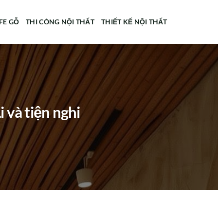
FE GỖ
THI CÔNG NỘI THẤT
THIẾT KẾ NỘI THẤT
 và tiện nghi