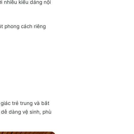
ới nhiều kiểu dáng nội
ột phong cách riêng
iác trẻ trung và bắt
 dễ dàng vệ sinh, phù