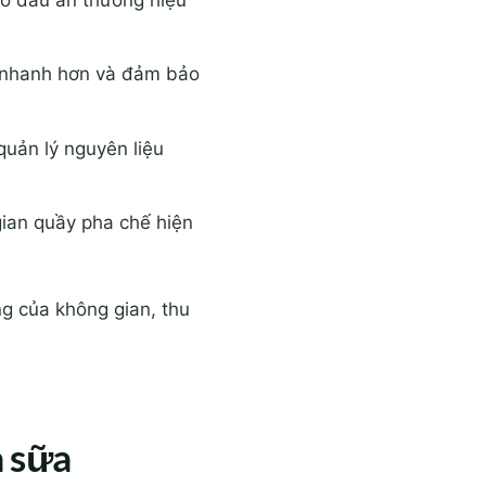
o dấu ấn thương hiệu
h nhanh hơn và đảm bảo
uản lý nguyên liệu
ian quầy pha chế hiện
g của không gian, thu
à sữa