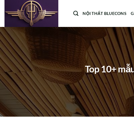
Bỏ
qua
NỘI THẤT BLUECONS
G
nội
dung
Top 10+ mẫu 