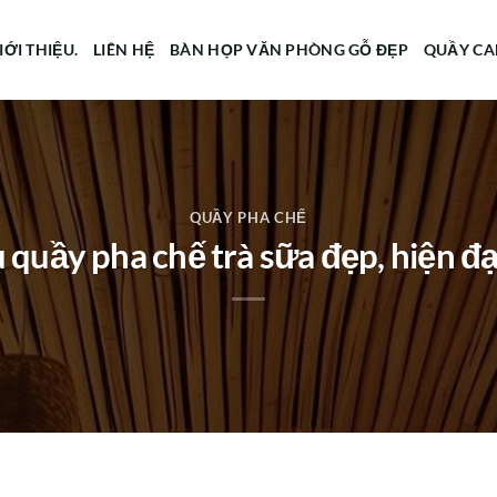
IỚI THIỆU.
LIÊN HỆ
BÀN HỌP VĂN PHÒNG GỖ ĐẸP
QUẦY CA
QUẦY PHA CHẾ
quầy pha chế trà sữa đẹp, hiện đại