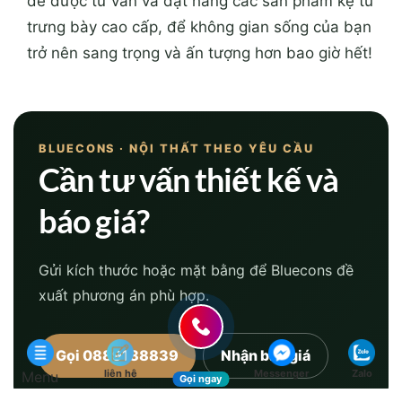
để được tư vấn và đặt hàng các sản phẩm kệ tủ
trưng bày cao cấp, để không gian sống của bạn
trở nên sang trọng và ấn tượng hơn bao giờ hết!
BLUECONS · NỘI THẤT THEO YÊU CẦU
Cần tư vấn thiết kế và
báo giá?
Gửi kích thước hoặc mặt bằng để Bluecons đề
xuất phương án phù hợp.
Gọi 0889188839
Nhận báo giá
liên hệ
Messenger
Zalo
Menu
Gọi ngay