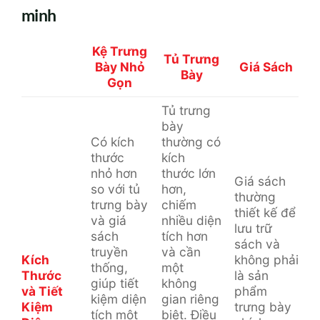
minh
Kệ Trưng
Tủ Trưng
Bày Nhỏ
Giá Sách
Bày
Gọn
Tủ trưng
bày
Có kích
thường có
thước
kích
nhỏ hơn
thước lớn
Giá sách
so với tủ
hơn,
thường
trưng bày
chiếm
thiết kế để
và giá
nhiều diện
lưu trữ
sách
tích hơn
sách và
truyền
và cần
Kích
không phải
thống,
một
Thước
là sản
giúp tiết
không
và Tiết
phẩm
kiệm diện
gian riêng
Kiệm
trưng bày
tích một
biệt. Điều