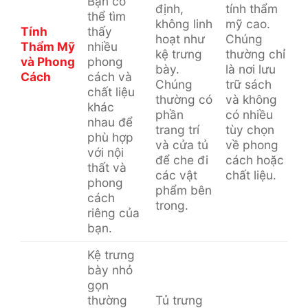
Bạn có
định,
tính thẩm
thể tìm
không linh
mỹ cao.
Tính
thấy
hoạt như
Chúng
Thẩm Mỹ
nhiều
kệ trưng
thường chỉ
và Phong
phong
bày.
là nơi lưu
Cách
cách và
Chúng
trữ sách
chất liệu
thường có
và không
khác
phần
có nhiều
nhau để
trang trí
tùy chọn
phù hợp
và cửa tủ
về phong
với nội
để che đi
cách hoặc
thất và
các vật
chất liệu.
phong
phẩm bên
cách
trong.
riêng của
bạn.
Kệ trưng
bày nhỏ
gọn
thường
Tủ trưng