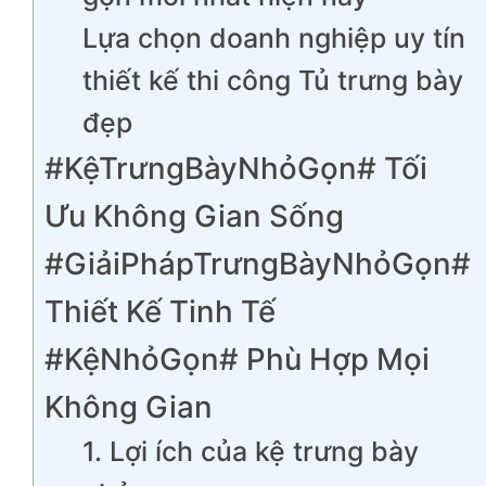
Lựa chọn doanh nghiệp uy tín
thiết kế thi công Tủ trưng bày
đẹp
#KệTrưngBàyNhỏGọn# Tối
Ưu Không Gian Sống
#GiảiPhápTrưngBàyNhỏGọn#
Thiết Kế Tinh Tế
#KệNhỏGọn# Phù Hợp Mọi
Không Gian
1. Lợi ích của kệ trưng bày