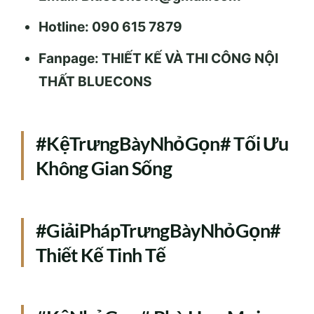
Hotline: 090 615 7879
Fanpage: THIẾT KẾ VÀ THI CÔNG NỘI
THẤT BLUECONS
#KệTrưngBàyNhỏGọn# Tối Ưu
Không Gian Sống
#GiảiPhápTrưngBàyNhỏGọn#
Thiết Kế Tinh Tế