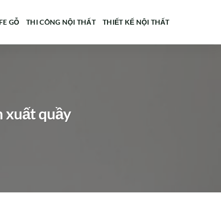
FE GỖ
THI CÔNG NỘI THẤT
THIẾT KẾ NỘI THẤT
n xuất quầy