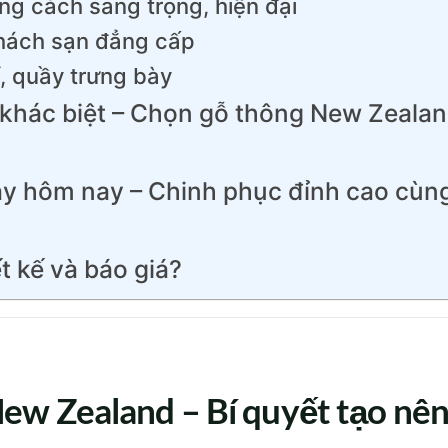
g cách sang trọng, hiện đại
khách sạn đẳng cấp
í, quầy trưng bày
khác biệt – Chọn gỗ thông New Zeala
y hôm nay – Chinh phục đỉnh cao cùn
t kế và báo giá?
ew Zealand – Bí quyết tạo nê