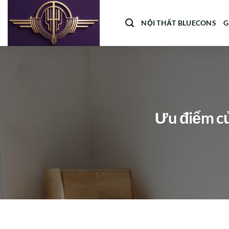
Bỏ
qua
NỘI THẤT BLUECONS
G
nội
dung
Ưu điểm củ