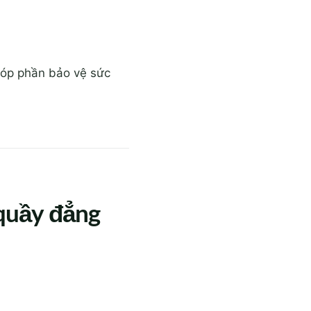
góp phần bảo vệ sức
 quầy đẳng