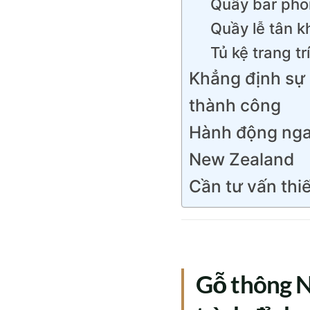
Quầy bar phon
Quầy lễ tân 
Tủ kệ trang tr
Khẳng định sự 
thành công
Hành động nga
New Zealand
Cần tư vấn thiế
Gỗ thông N