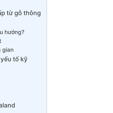
ấp từ gỗ thông
xu hướng?
t
 gian
yếu tố kỹ
aland