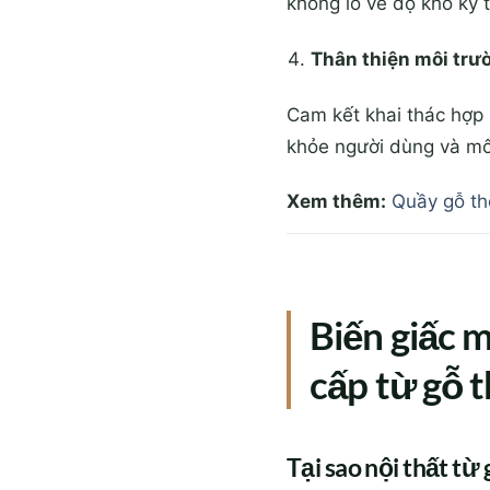
không lo về độ khó kỹ 
Thân thiện môi trư
Cam kết khai thác hợp 
khỏe người dùng và môi
Xem thêm:
Quầy gỗ thô
Biến giấc 
cấp từ gỗ 
Tại sao nội thất t