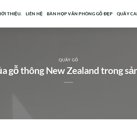
IỚI THIỆU.
LIÊN HỆ
BÀN HỌP VĂN PHÒNG GỖ ĐẸP
QUẦY CA
QUẦY GỖ
a gỗ thông New Zealand trong sả