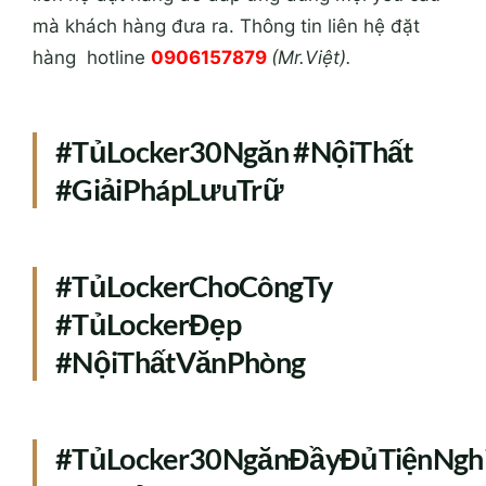
mà khách hàng đưa ra.
Thông tin liên hệ đặt
hàng hotline
0906157879
(Mr.Việt).
#TủLocker30Ngăn #NộiThất
#GiảiPhápLưuTrữ
#TủLockerChoCôngTy
#TủLockerĐẹp
#NộiThấtVănPhòng
#TủLocker30NgănĐầyĐủTiệnNgh