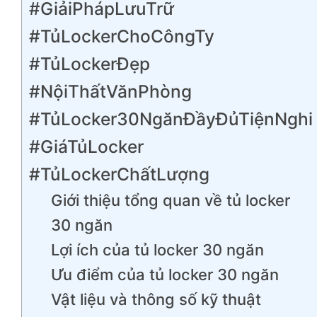
#GiảiPhápLưuTrữ
#TủLockerChoCôngTy
#TủLockerĐẹp
#NộiThấtVănPhòng
#TủLocker30NgănĐầyĐủTiệnNghi
#GiáTủLocker
#TủLockerChấtLượng
Giới thiệu tổng quan về tủ locker
30 ngăn
Lợi ích của tủ locker 30 ngăn
Ưu điểm của tủ locker 30 ngăn
Vật liệu và thông số kỹ thuật