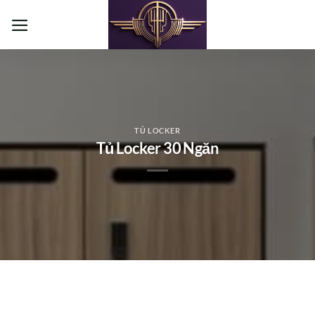
Bỏ
qua
nội
dung
TỦ LOCKER
Tủ Locker 30 Ngăn