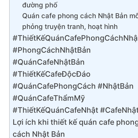
đường phố
Quán cafe phong cách Nhật Bản m
phỏng truyện tranh, hoạt hình
#ThiếtKếQuánCafePhongCáchNhậ
#PhongCáchNhậtBản
#QuánCafeNhậtBản
#ThiếtKếCafeĐộcĐáo
#QuánCafePhongCách #NhậtBản
#QuánCafeThẩmMỹ
#ThiếtKếQuánCafeNhật #CafeNhậ
Lợi ích khi thiết kế quán cafe phon
cách Nhật Bản