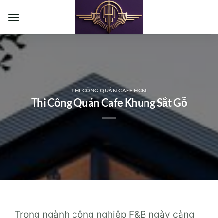
Bỏ
qua
nội
dung
THI CÔNG QUÁN CAFE HCM
Thi Công Quán Cafe Khung Sắt Gỗ
Trong ngành công nghiệp F&B ngày càng