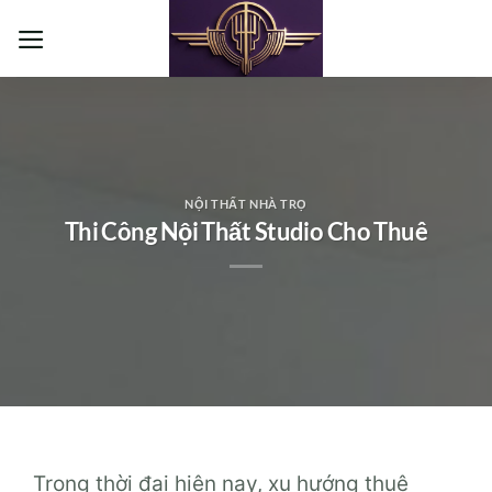
Bỏ
qua
nội
dung
NỘI THẤT NHÀ TRỌ
Thi Công Nội Thất Studio Cho Thuê
Trong thời đại hiện nay, xu hướng thuê