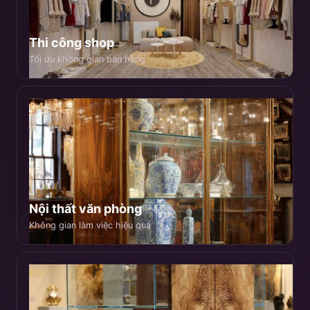
Thi công shop
Tối ưu không gian bán hàng
04
Nội thất văn phòng
Không gian làm việc hiệu quả
05