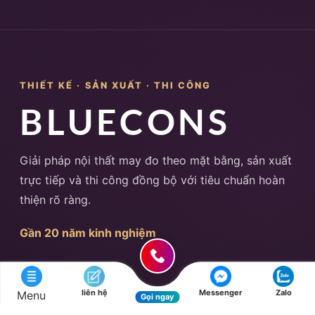
THIẾT KẾ · SẢN XUẤT · THI CÔNG
BLUECONS
Giải pháp nội thất may đo theo mặt bằng, sản xuất
trực tiếp và thi công đồng bộ với tiêu chuẩn hoàn
thiện rõ ràng.
Gần 20 năm kinh nghiệm
Khám phá
liên hệ
Messenger
Zalo
Menu
Về Bluecons
Gọi ngay