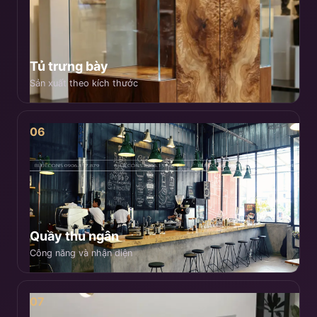
Tủ trưng bày
Sản xuất theo kích thước
06
Quầy thu ngân
Công năng và nhận diện
07