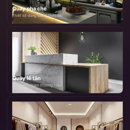
Quầy pha chế
Thiết kế đúng luồng thao tác
02
Quầy lễ tân
Tạo điểm chạm thương hiệu
03