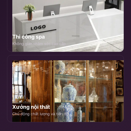
Thi công spa
Không gian chăm sóc cao cấp
08
Xưởng nội thất
Chủ động chất lượng và tiến độ