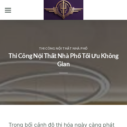
Bỏ
qua
nội
dung
THI CÔNG NỘI THẤT NHÀ PHỐ
Thi Công Nội Thất Nhà Phố Tối Ưu Không
Gian
Trong bối cảnh đô thị hóa ngày càng phát