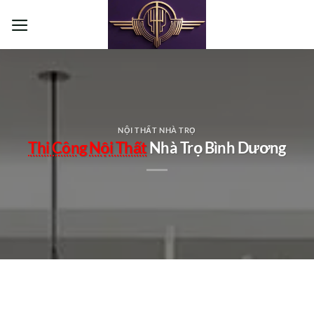
Bỏ
qua
nội
dung
NỘI THẤT NHÀ TRỌ
Thi Công Nội Thất
Nhà Trọ Bình Dương