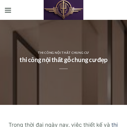
Bỏ
qua
nội
dung
THI CÔNG NỘI THẤT CHUNG CƯ
thi công nội thất gỗ chung cư đẹp
Trong thời đại ngày nay, việc thiết kế và
thi