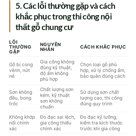
5. Các lỗi thường gặp và cách
khắc phục trong thi công nội
thất gỗ chung cư
LỖI
NGUYÊN
THƯỜNG
CÁCH KHẮC PHỤC
NHÂN
GẶP
Gia công không
Gỗ bị cong
Chọn loại gỗ phù
đúng kỹ thuật,
vênh, nứt
hợp, xử lý chống ẩm,
độ ẩm không
nẻ
bảo quản đúng cách
phù hợp
Chất lượng sơn
Sơn không
Sử dụng sơn chất
kém, kỹ thuật
đều, bong
lượng cao, thi công
sơn không
tróc
đúng quy trình
chuẩn
Không khớp
Đo đạc sai lệch,
Đo đạc kỹ lưỡng,
nối chính
gia công thiếu
kiểm tra kích thước
xác
chính xác
trước khi gia công