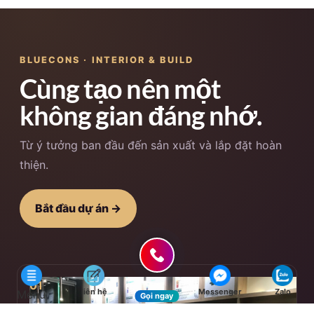
BLUECONS · INTERIOR & BUILD
Cùng tạo nên một
không gian đáng nhớ.
Từ ý tưởng ban đầu đến sản xuất và lắp đặt hoàn
thiện.
Bắt đầu dự án →
01
liên hệ
Messenger
Zalo
Menu
Gọi ngay