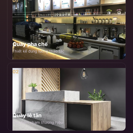
01
Quầy pha chế
Thiết kế đúng luồng thao tác
02
Quầy lễ tân
Tạo điểm chạm thương hiệu