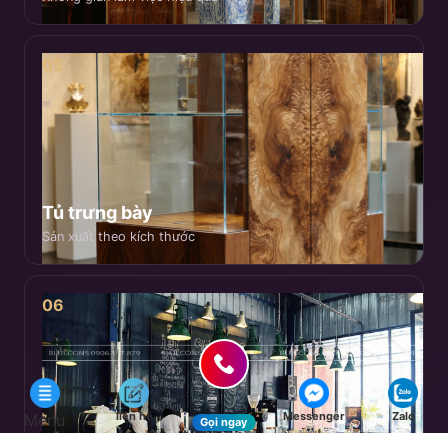
05
Tủ trưng bày
Sản xuất theo kích thước
06
liên hệ
Messenger
Zalo
Menu
Gọi ngay