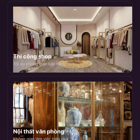
03
Thi công shop
Tối ưu không gian bán hàng
04
Nội thất văn phòng
Không gian làm việc hiệu quả