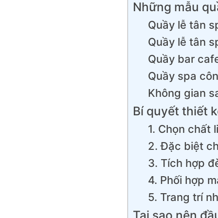
Những mẫu quầ
Quầy lễ tân s
Quầy lễ tân s
Quầy bar caf
Quầy spa công
Không gian s
Bí quyết thiết
1. Chọn chất 
2. Đặc biệt c
3. Tích hợp đ
4. Phối hợp m
5. Trang trí n
Tại sao nên đầ