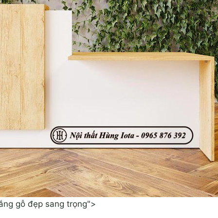
rắng gỗ đẹp sang trọng">