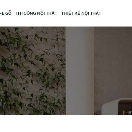
FE GỖ
THI CÔNG NỘI THẤT
THIẾT KẾ NỘI THẤT