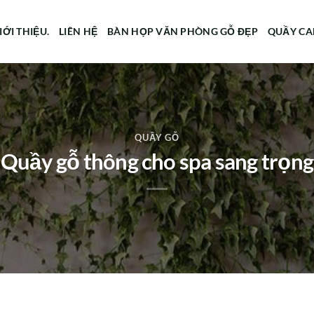
IỚI THIỆU.
LIÊN HỆ
BÀN HỌP VĂN PHÒNG GỖ ĐẸP
QUẦY CA
QUẦY GỖ
Quầy gỗ thông cho spa sang trọng