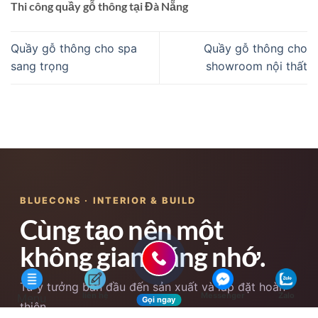
Thi công quầy gỗ thông tại Đà Nẵng
Quầy gỗ thông cho spa
Quầy gỗ thông cho
sang trọng
showroom nội thất
BLUECONS · INTERIOR & BUILD
Cùng tạo nên một
không gian đáng nhớ.
Từ ý tưởng ban đầu đến sản xuất và lắp đặt hoàn
liên hệ
Messenger
Zalo
Menu
Gọi ngay
thiện.