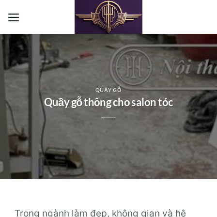
Bỏ
qua
nội
dung
QUẦY GỖ
Quầy gỗ thông cho salon tóc
Trong ngành làm đẹp, không gian và hệ