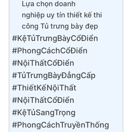
Lựa chọn doanh
nghiệp uy tín thiết kế thi
công Tủ trưng bày đẹp
#KệTủTrưngBàyCổĐiển
#PhongCáchCổĐiển
#NộiThấtCổĐiển
#TủTrưngBàyĐẳngCấp
#ThiếtKếNộiThất
#NộiThấtCổĐiển
#KệTủSangTrọng
#PhongCáchTruyềnThống