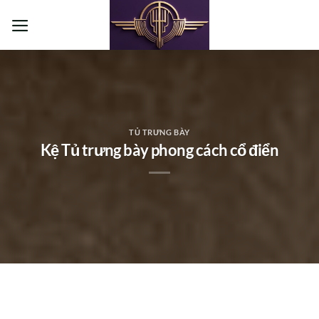
Bỏ
qua
nội
dung
TỦ TRƯNG BÀY
Kệ Tủ trưng bày phong cách cổ điển