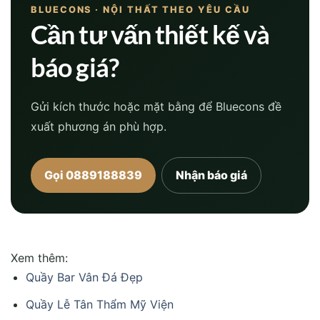
BLUECONS · NỘI THẤT THEO YÊU CẦU
Cần tư vấn thiết kế và
báo giá?
Gửi kích thước hoặc mặt bằng để Bluecons đề
xuất phương án phù hợp.
Gọi 0889188839
Nhận báo giá
Xem thêm:
Quầy Bar Vân Đá Đẹp
Quầy Lễ Tân Thẩm Mỹ Viện