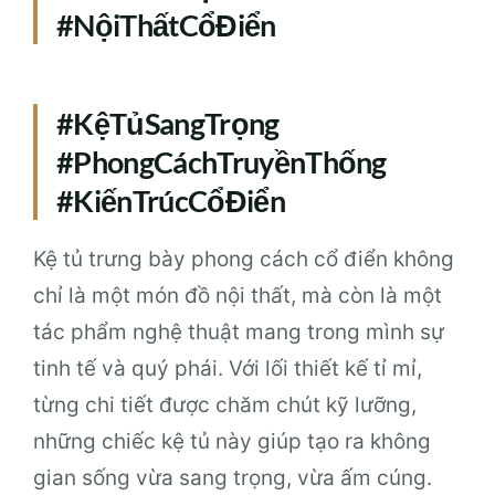
#NộiThấtCổĐiển
#KệTủSangTrọng
#PhongCáchTruyềnThống
#KiếnTrúcCổĐiển
Kệ tủ trưng bày phong cách cổ điển không
chỉ là một món đồ nội thất, mà còn là một
tác phẩm nghệ thuật mang trong mình sự
tinh tế và quý phái. Với lối thiết kế tỉ mỉ,
từng chi tiết được chăm chút kỹ lưỡng,
những chiếc kệ tủ này giúp tạo ra không
gian sống vừa sang trọng, vừa ấm cúng.