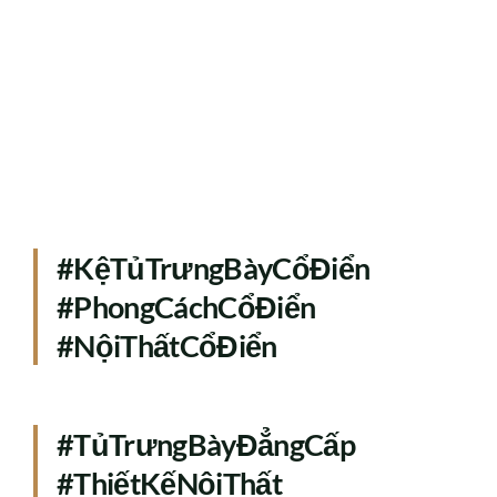
#KệTủTrưngBàyCổĐiển
#PhongCáchCổĐiển
#NộiThấtCổĐiển
#TủTrưngBàyĐẳngCấp
#ThiếtKếNộiThất