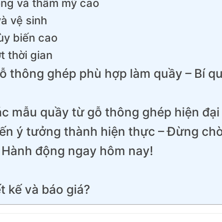
óng và thẩm mỹ cao
và vệ sinh
ùy biến cao
t thời gian
ỗ thông ghép phù hợp làm quầy – Bí q
c mẫu quầy từ gỗ thông ghép hiện đại
biến ý tưởng thành hiện thực – Đừng chờ
– Hành động ngay hôm nay!
t kế và báo giá?