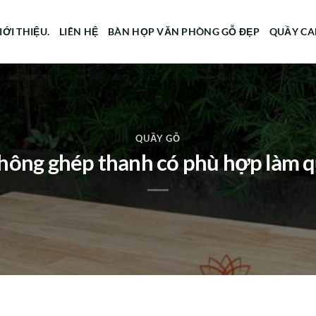
IỚI THIỆU.
LIÊN HỆ
BÀN HỌP VĂN PHÒNG GỖ ĐẸP
QUẦY CA
QUẦY GỖ
hông ghép thanh có phù hợp làm 