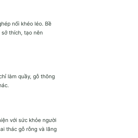
ghép nối khéo léo. Bề
sở thích, tạo nên
hỉ làm quầy, gỗ thông
hác.
thiện với sức khỏe người
ai thác gỗ rỗng và lãng