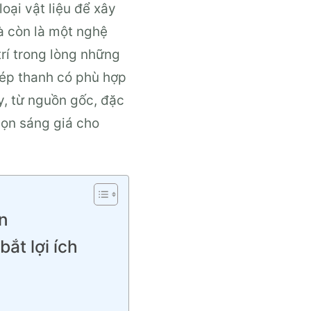
oại vật liệu để xây
à còn là một nghệ
trí trong lòng những
ghép thanh có phù hợp
y, từ nguồn gốc, đặc
chọn sáng giá cho
ọn
ắt lợi ích