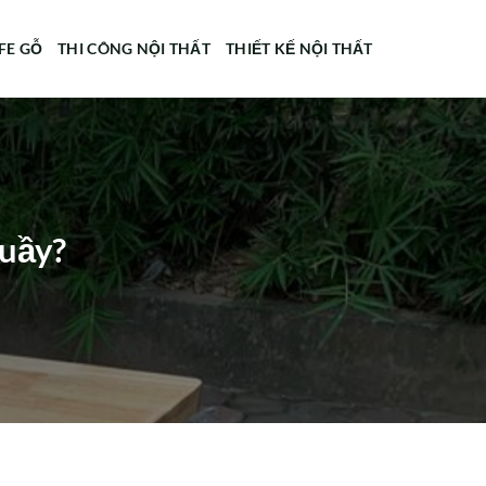
FE GỖ
THI CÔNG NỘI THẤT
THIẾT KẾ NỘI THẤT
quầy?