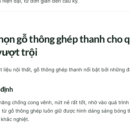
n hiện đại, từ đơn giản đến cầu kỳ.
 chọn gỗ thông ghép thanh cho
 vượt trội
ật liệu nội thất, gỗ thông ghép thanh nổi bật bởi những 
 định
ăng chống cong vênh, nứt nẻ rất tốt, nhờ vào quá trình 
 từ gỗ thông ghép luôn giữ được hình dáng sáng bóng th
 khắc nghiệt.