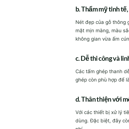
b. Thẩm mỹ tinh tế,
Nét đẹp của gỗ thông g
mặt mịn màng, màu sắc 
không gian vừa ấm cún
c. Dễ thi công và li
Các tấm ghép thanh dễ
ghép còn phù hợp để làm
d. Thân thiện với 
Với các thiết bị xử lý t
dùng. Đặc biệt, đây cò