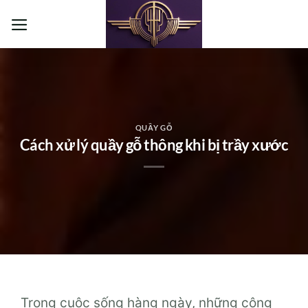
Bỏ
qua
nội
dung
QUẦY GỖ
Cách xử lý quầy gỗ thông khi bị trầy xước
Trong cuộc sống hàng ngày, những công