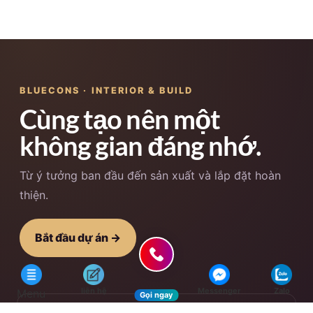
BLUECONS · INTERIOR & BUILD
Cùng tạo nên một
không gian đáng nhớ.
Từ ý tưởng ban đầu đến sản xuất và lắp đặt hoàn
thiện.
Bắt đầu dự án →
liên hệ
Messenger
Zalo
Menu
Gọi ngay