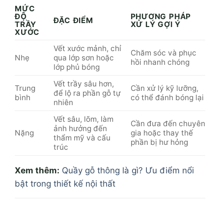
MỨC
ĐỘ
PHƯƠNG PHÁP
ĐẶC ĐIỂM
TRẦY
XỬ LÝ GỢI Ý
XƯỚC
Vết xước mảnh, chỉ
Chăm sóc và phục
Nhẹ
qua lớp sơn hoặc
hồi nhanh chóng
lớp phủ bóng
Vết trầy sâu hơn,
Trung
Cần xử lý kỹ lưỡng,
để lộ ra phần gỗ tự
bình
có thể đánh bóng lại
nhiên
Vết sâu, lõm, làm
Cần đưa đến chuyên
ảnh hưởng đến
Nặng
gia hoặc thay thế
thẩm mỹ và cấu
phần bị hư hỏng
trúc
Xem thêm:
Quầy gỗ thông là gì? Ưu điểm nổi
bật trong thiết kế nội thất