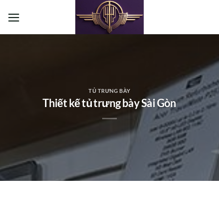
Bỏ
qua
nội
dung
TỦ TRƯNG BÀY
Thiết kế tủ trưng bày Sài Gòn